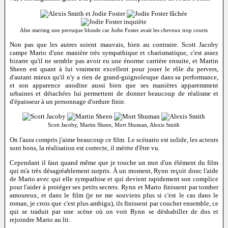
Also starring une perruque blonde car Jodie Foster avait les cheveux trop courts
Non pas que les autres soient mauvais, bien au contraire. Scott Jacoby
campe Mario d'une manière très sympathique et charismatique, c'est assez
bizarre qu'il ne semble pas avoir eu une énorme carrière ensuite, et Martin
Sheen est quant à lui vraiment excellent pour jouer le rôle du pervers,
d'autant mieux qu'il n'y a rien de grand-guignolesque dans sa performance,
et son apparence anodine aussi bien que ses manières apparemment
urbaines et détachées lui permettent de donner beaucoup de réalisme et
d'épaisseur à un personnage d'ordure finie.
Scott Jacoby, Martin Sheen, Mort Shuman, Alexis Smith
On l'aura compris j'aime beaucoup ce film. Le scénario est solide, les acteurs
sont bons, la réalisation est correcte, il mérite d'être vu.
Cependant il faut quand même que je touche un mot d'un élément du film
qui m'a très désagréablement surpris. À un moment, Rynn reçoit donc l'aide
de Mario avec qui elle sympathise et qui devient rapidement son complice
pour l'aider à protéger ses petits secrets. Rynn et Mario finissent par tomber
amoureux, et dans le film (je ne me souviens plus si c'est le cas dans le
roman, je crois que c'est plus ambigu), ils finissent par coucher ensemble, ce
qui se traduit par une scène où on voit Rynn se déshabiller de dos et
rejoindre Mario au lit.