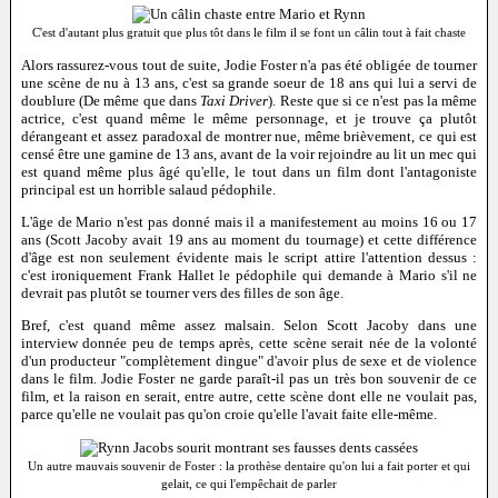
C'est d'autant plus gratuit que plus tôt dans le film il se font un câlin tout à fait chaste
Alors rassurez-vous tout de suite, Jodie Foster n'a pas été obligée de tourner
une scène de nu à 13 ans, c'est sa grande soeur de 18 ans qui lui a servi de
doublure (De même que dans
Taxi Driver
). Reste que si ce n'est pas la même
actrice, c'est quand même le même personnage, et je trouve ça plutôt
dérangeant et assez paradoxal de montrer nue, même brièvement, ce qui est
censé être une gamine de 13 ans, avant de la voir rejoindre au lit un mec qui
est quand même plus âgé qu'elle, le tout dans un film dont l'antagoniste
principal est un horrible salaud pédophile.
L'âge de Mario n'est pas donné mais il a manifestement au moins 16 ou 17
ans (Scott Jacoby avait 19 ans au moment du tournage) et cette différence
d'âge est non seulement évidente mais le script attire l'attention dessus :
c'est ironiquement Frank Hallet le pédophile qui demande à Mario s'il ne
devrait pas plutôt se tourner vers des filles de son âge.
Bref, c'est quand même assez malsain. Selon Scott Jacoby dans une
interview donnée peu de temps après, cette scène serait née de la volonté
d'un producteur "complètement dingue" d'avoir plus de sexe et de violence
dans le film. Jodie Foster ne garde paraît-il pas un très bon souvenir de ce
film, et la raison en serait, entre autre, cette scène dont elle ne voulait pas,
parce qu'elle ne voulait pas qu'on croie qu'elle l'avait faite elle-même.
Un autre mauvais souvenir de Foster : la prothèse dentaire qu'on lui a fait porter et qui
gelait, ce qui l'empêchait de parler