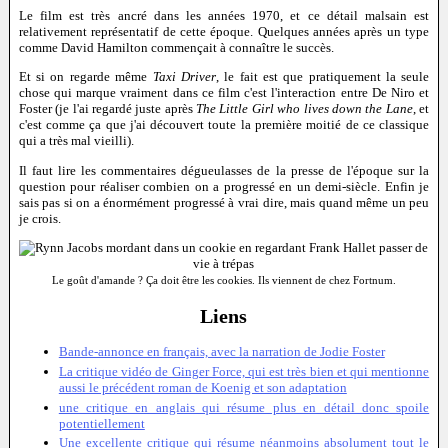
Le film est très ancré dans les années 1970, et ce détail malsain est
relativement représentatif de cette époque. Quelques années après un type
comme David Hamilton commençait à connaître le succès.
Et si on regarde même
Taxi Driver
, le fait est que pratiquement la seule
chose qui marque vraiment dans ce film c'est l'interaction entre De Niro et
Foster (je l'ai regardé juste après
The Little Girl who lives down the Lane
, et
c'est comme ça que j'ai découvert toute la première moitié de ce classique
qui a très mal vieilli).
Il faut lire les commentaires dégueulasses de la presse de l'époque sur la
question pour réaliser combien on a progressé en un demi-siècle. Enfin je
sais pas si on a énormément progressé à vrai dire, mais quand même un peu
je crois.
Le goût d'amande ? Ça doit être les cookies. Ils viennent de chez Fortnum.
Liens
Bande-annonce en français, avec la narration de Jodie Foster
La critique vidéo de Ginger Force, qui est très bien et qui mentionne
aussi le précédent roman de Koenig et son adaptation
une critique en anglais qui résume plus en détail donc spoile
potentiellement
Une excellente critique qui résume néanmoins absolument tout le