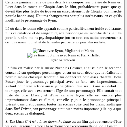
Certains paraissent être de purs détails (le compositeur préféré de Rynn est
Liszt dans le roman et Chopin dans le film, probablement parce que ça
devait être plus facile de trouver un enregistrement de Chopin bon marché
pour la bande son). D'autres changements sont plus intéressants, en ce qu'ils
modifient le personnage de Rynn.
Là où dans le roman elle apparaît comme particulièrement froide et distante,
plus calculatrice et de sang-froid, son personnage est modifié dans le film
pour la rendre moins psychopathique (ou en tout cas moins ouvertement),
ce qui a aussi pour effet de la rendre peut-être un peu plus réaliste.
Rynn sait recevoir.
Le film est réalisé par le suisse Nicholas Gessner, et aussi bien le scénario
concentré sur quelques personnages et sur un seul décor que la réalisation
pour le moins classique tendent à lui donner un côté assez théâtral. Jodie
Foster joue le personnage principal avec un brio très impressionnant,
surtout pour une actrice aussi jeune (Ayant fêté ses 13 ans au début du
tournage, elle avait exactement l'âge de son personnage). Elle sortait tout
juste de
Taxi Driver
, et d'une certaine façon elle est encore plus
impressionante dans ce film-ci, car elle y joue le personnage principal,
présent dans pratiquement toutes les scènes voire tout les plans, tandis que
dans
Taxi Driver
, son personnage était bien moins important (elle n'y a que
deux scènes de dialogue).
Si
The Little Girl who Lives down the Lane
est un film qui vaut encore d'être
vu, c'est largement grâce à la performance exceptionnelle de Jodie Foster.