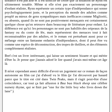
distance n'est pas aisé et il est difficile de croire que la situation de Rynn est
ultimement tenable. Même si elle n'est pas exactement un personnage
d'enfant réaliste, Rynn représente un certain type d'indépendance qui sonne
psychologiquement juste, et la perception du monde des adultes comme
peuplé au mieux de gens sympathiques mais inefficaces comme Miglioriti,
ou absents, quand ils ne sont pas positivement menaçants est certainement
quelque chose qu'on retrouve dans beaucoup de littérature pour enfant. La
différence est qu'ici les personnages ne sont pas habillés des oripeaux de la
fantasy ou du conte de fée, mais représentent des menaces tout à fait
reconnaissables par des adultes, et le roman est perturbant aussi pour ce
mélange entre un fantasme enfantin d'indépendance, dont il peut être vu
comme une espèce de déconstruction, des tropes de thrillers, et des éléments
complètement réalistes.
Bref c'est un livre intéressant, qui laisse un sentiment bizarre et qui mérite
d'être lu. Je pense que j'aurais adoré le lire quand j'avais moi-même cet âge
là.
Il m'est cependant assez difficile d'avoir un jugement sur ce roman de façon
autonome au film car j'ai d'abord vu le film (je l'ai découvert par hasard
parce que le titre est cité dans Twin Peaks, mais il s'agit peut-être d'une
coïncidence, car tout ça fait allusion à
Baa baa black sheep
une célèbre
nursery rhyme, qui se finit par "one for the little boy who lives down the
lane" ).