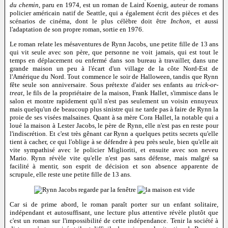
du chemin
, paru en 1974, est un roman de Laird Koenig, auteur de romans
policier américain natif de Seattle, qui a également écrit des pièces et des
scénarios de cinéma, dont le plus célèbre doit être
Inchon
, et aussi
l'adaptation de son propre roman, sortie en 1976.
Le roman relate les mésaventures de Rynn Jacobs, une petite fille de 13 ans
qui vit seule avec son père, que personne ne voit jamais, qui est tout le
temps en déplacement ou enfermé dans son bureau à travailler, dans une
grande maison un peu à l'écart d'un village de la côte Nord-Est de
l'Amérique du Nord. Tout commence le soir de Halloween, tandis que Rynn
fête seule son anniversaire. Sous prétexte d'aider ses enfants au
trick-or-
treat
, le fils de la propriétaire de la maison, Frank Hallet, s'immisce dans le
salon et montre rapidement qu'il n'est pas seulement un voisin ennuyeux
mais quelqu'un de beaucoup plus sinistre qui ne tarde pas à faire de Rynn la
proie de ses visées malsaines. Quant à sa mère Cora Hallet, la notable qui a
loué la maison à Lester Jacobs, le père de Rynn, elle n'est pas en reste pour
l'indiscrétion. Et c'est très gênant car Rynn a quelques petits secrets qu'elle
tient à cacher, ce qui l'oblige à se défendre à peu près seule, bien qu'elle ait
vite sympathisé avec le policier Miglioriti, et ensuite avec son neveu
Mario. Rynn révèle vite qu'elle n'est pas sans défense, mais malgré sa
facilité à mentir, son esprit de décision et son absence apparente de
scrupule, elle reste une petite fille de 13 ans.
Car si de prime abord, le roman paraît porter sur un enfant solitaire,
indépendant et autosuffisant, une lecture plus attentive révèle plutôt que
c'est un roman sur l'impossibilité de cette indépendance. Tenir la société à