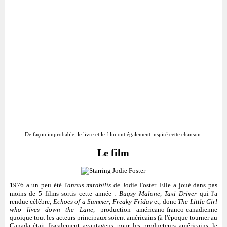
De façon improbable, le livre et le film ont également inspiré cette chanson.
Le film
1976 a un peu été l'
annus mirabilis
de Jodie Foster. Elle a joué dans pas
moins de 5 films sortis cette année :
Bugsy Malone
,
Taxi Driver
qui l'a
rendue célèbre,
Echoes of a Summer
,
Freaky Friday
et, donc
The Little Girl
who lives down the Lane
, production américano-franco-canadienne
quoique tout les acteurs principaux soient américains (à l'époque tourner au
Canada était fiscalement avantageux pour les producteurs américains, le